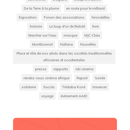
De la Terre à la plume
en route pour le milliard
Exposition
Forum des associations
hirondelles
histoire
Le loup d'or de Balolé
livre
Marcher sur l'eau
masque
MJC Claix
Montbonnot
Nafana
Nouvelles
Place et rôle de nos aînés dans les sociétés traditionnelles
africaines et occidentales
presse
rapports
rdv cinema
rendez-vous cinéma afrique
Report
Soirée
solidaire
Succès
Tiédaba Koné
traverser
voyage
évènement AAID