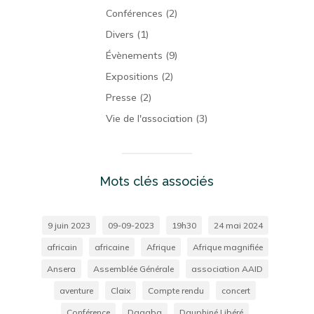
Conférences
(2)
Divers
(1)
Évènements
(9)
Expositions
(2)
Presse
(2)
Vie de l'association
(3)
Mots clés associés
9 juin 2023
09-09-2023
19h30
24 mai 2024
africain
africaine
Afrique
Afrique magnifiée
Ansera
Assemblée Générale
association AAID
aventure
Claix
Compte rendu
concert
Conférence
Dagaba
Dauphiné Libéré