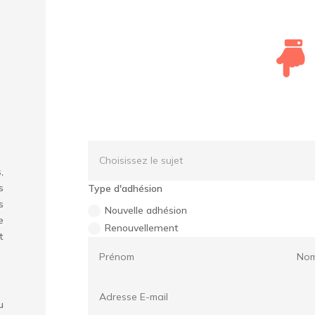

,
s
Type d'adhésion
s
Nouvelle adhésion
e
Renouvellement
t
u