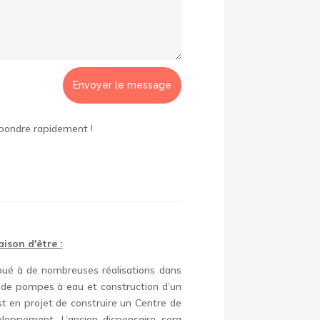
Envoyer le message
épondre rapidement !
ison d'être :
ibué à de nombreuses réalisations dans
on de pompes à eau et construction d’un
est en projet de construire un Centre de
eloppement. L’ancien dispensaire sera