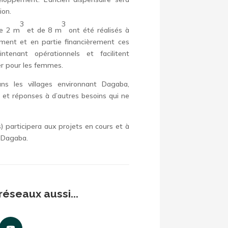
ion.
3
3
de 2 m
et de 8 m
ont été réalisés à
ement et en partie financièrement ces
tenant opérationnels et facilitent
ier pour les femmes.
s les villages environnant Dagaba,
s, et réponses à d’autres besoins qui ne
s) participera aux projets en cours et à
à Dagaba.
réseaux aussi...