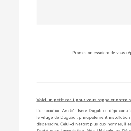
Promis, on essaiera de vous r
Voici un petit recit pour vous rappeler notre ra
L’association Amitiés Isère-Dagaba a déjà contr
le village de Dagaba : principalement installati
dispensaire. Celui-ci n’étant plus aux normes, il 
Santé avec l’association Aide Médicale au Dév